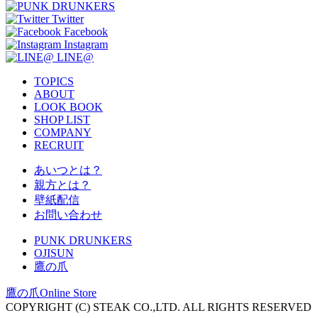
Twitter
Facebook
Instagram
LINE@
TOPICS
ABOUT
LOOK BOOK
SHOP LIST
COMPANY
RECRUIT
あいつとは？
親方とは？
壁紙配信
お問い合わせ
PUNK DRUNKERS
OJISUN
鷹の爪
鷹の爪Online Store
COPYRIGHT (C) STEAK CO.,LTD. ALL RIGHTS RESERVED