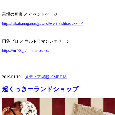
墓場の画廊 ／ イベントページ
http://hakabanogarou.jp/west/west_oshirase/3360/
円谷プロ ／ ウルトラマンレオページ
https://m-78.jp/ultraheros/leo/
2019/01/10
メディア掲載／MEDIA
超くっきーランドショップ