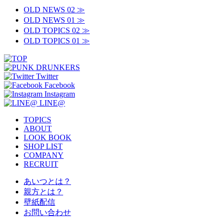
OLD NEWS 02 ≫
OLD NEWS 01 ≫
OLD TOPICS 02 ≫
OLD TOPICS 01 ≫
Twitter
Facebook
Instagram
LINE@
TOPICS
ABOUT
LOOK BOOK
SHOP LIST
COMPANY
RECRUIT
あいつとは？
親方とは？
壁紙配信
お問い合わせ