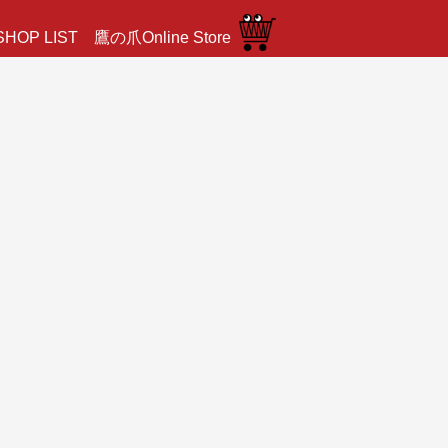
SHOP LIST
鷹の爪Online Store