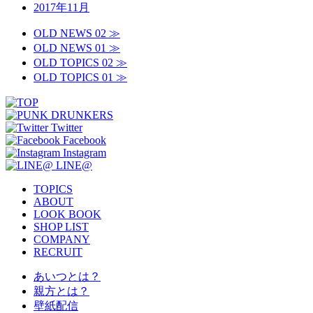
2017年11月
OLD NEWS 02 ≫
OLD NEWS 01 ≫
OLD TOPICS 02 ≫
OLD TOPICS 01 ≫
Twitter
Facebook
Instagram
LINE@
TOPICS
ABOUT
LOOK BOOK
SHOP LIST
COMPANY
RECRUIT
あいつとは？
親方とは？
壁紙配信