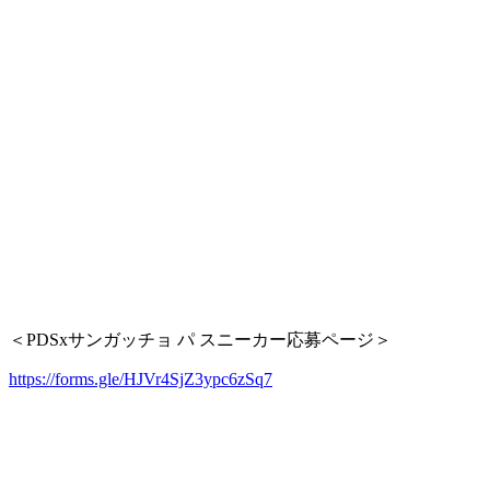
＜PDSxサンガッチョ パ スニーカー応募ページ＞
https://forms.gle/HJVr4SjZ3ypc6zSq7