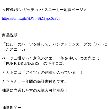
＜PDSxサンガッチョ パ スニーカー応募ページ＞
https://forms.gle/HJVr4SjZ3ypc6zSq7
商品説明ー
「にゅ」のパーツを使って、パンクドランカーズの「パ」に
したスニーカー！
ベージュ掛かった灰色のスエード革を使い、つま先には
「PUNK DRUNKERS」のギザロゴ。
カカトには「アイツ」の刺繍が入っている！！
もちろん、一年間の保証書付きです。
抽選に当選した方のみ購入可能商品！！
抽選期間ー