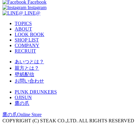
Facebook
Instagram
LINE@
TOPICS
ABOUT
LOOK BOOK
SHOP LIST
COMPANY
RECRUIT
あいつとは？
親方とは？
壁紙配信
お問い合わせ
PUNK DRUNKERS
OJISUN
鷹の爪
鷹の爪Online Store
COPYRIGHT (C) STEAK CO.,LTD. ALL RIGHTS RESERVED