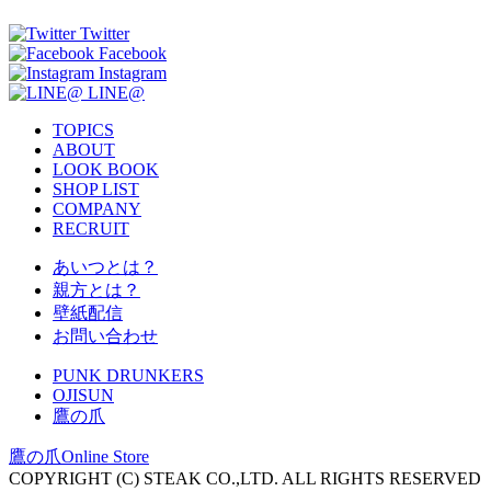
Twitter
Facebook
Instagram
LINE@
TOPICS
ABOUT
LOOK BOOK
SHOP LIST
COMPANY
RECRUIT
あいつとは？
親方とは？
壁紙配信
お問い合わせ
PUNK DRUNKERS
OJISUN
鷹の爪
鷹の爪Online Store
COPYRIGHT (C) STEAK CO.,LTD. ALL RIGHTS RESERVED