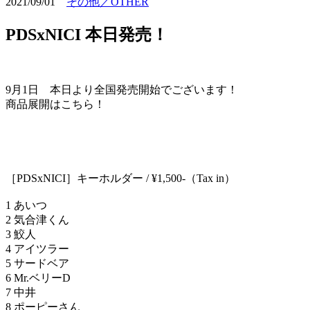
2021/09/01
その他／OTHER
PDSxNICI 本日発売！
9月1日 本日より全国発売開始でございます！
商品展開はこちら！
［PDSxNICI］キーホルダー / ¥1,500-（Tax in）
1 あいつ
2 気合津くん
3 鮫人
4 アイツラー
5 サードベア
6 Mr.ベリーD
7 中井
8 ポーピーさん