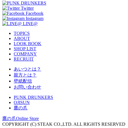
Twitter
Facebook
Instagram
LINE@
TOPICS
ABOUT
LOOK BOOK
SHOP LIST
COMPANY
RECRUIT
あいつとは？
親方とは？
壁紙配信
お問い合わせ
PUNK DRUNKERS
OJISUN
鷹の爪
鷹の爪Online Store
COPYRIGHT (C) STEAK CO.,LTD. ALL RIGHTS RESERVED