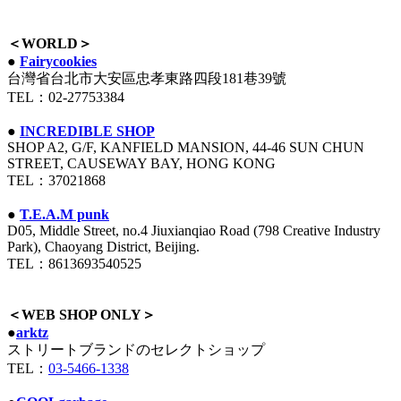
＜WORLD＞
●
Fairycookies
台灣省台北市大安區忠孝東路四段181巷39號
TEL：02-27753384
●
INCREDIBLE SHOP
SHOP A2, G/F, KANFIELD MANSION, 44-46 SUN CHUN
STREET, CAUSEWAY BAY, HONG KONG
TEL：37021868
●
T.E.A.M punk
D05, Middle Street, no.4 Jiuxianqiao Road (798 Creative Industry
Park), Chaoyang District, Beijing.
TEL：8613693540525
＜WEB SHOP ONLY＞
●
arktz
ストリートブランドのセレクトショップ
TEL：
03-5466-1338