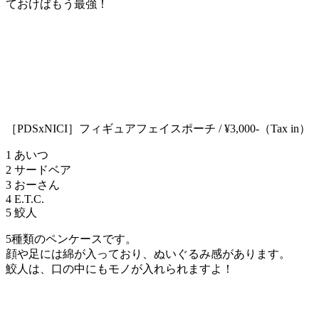
ておけばもう最強！
［PDSxNICI］フィギュアフェイスポーチ / ¥3,000-（Tax in）
1 あいつ
2 サードベア
3 おーさん
4 E.T.C.
5 鮫人
5種類のペンケースです。
顔や足には綿が入っており、ぬいぐるみ感があります。
鮫人は、口の中にもモノが入れられますよ！