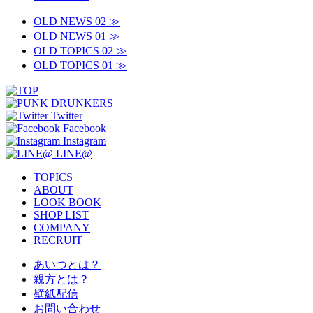
OLD NEWS 02 ≫
OLD NEWS 01 ≫
OLD TOPICS 02 ≫
OLD TOPICS 01 ≫
Twitter
Facebook
Instagram
LINE@
TOPICS
ABOUT
LOOK BOOK
SHOP LIST
COMPANY
RECRUIT
あいつとは？
親方とは？
壁紙配信
お問い合わせ