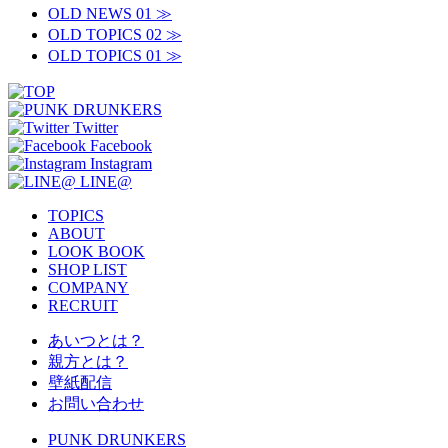
OLD NEWS 01 ≫
OLD TOPICS 02 ≫
OLD TOPICS 01 ≫
Twitter
Facebook
Instagram
LINE@
TOPICS
ABOUT
LOOK BOOK
SHOP LIST
COMPANY
RECRUIT
あいつとは？
親方とは？
壁紙配信
お問い合わせ
PUNK DRUNKERS