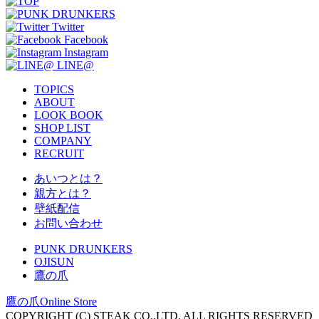
Twitter
Facebook
Instagram
LINE@
TOPICS
ABOUT
LOOK BOOK
SHOP LIST
COMPANY
RECRUIT
あいつとは？
親方とは？
壁紙配信
お問い合わせ
PUNK DRUNKERS
OJISUN
鷹の爪
鷹の爪Online Store
COPYRIGHT (C) STEAK CO.,LTD. ALL RIGHTS RESERVED